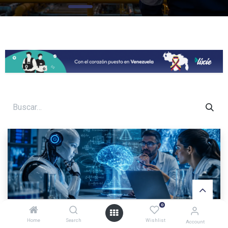
0
OpenAI presenta Astra: una IA que podría
Home
Search
Wishlist
Account