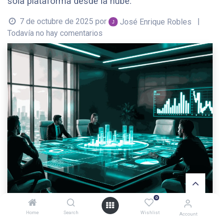
sola plataforma desde la nube.
7 de octubre de 2025
por
|
José Enrique Robles
Todavía no hay comentarios
0
Home
Search
Wishlist
Account