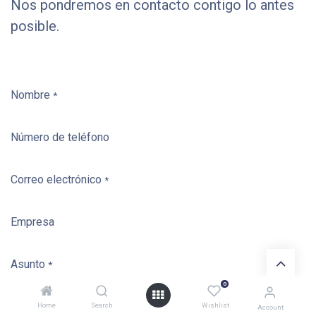
Nos pondremos en contacto contigo lo antes
posible.
Nombre
*
Número de teléfono
Correo electrónico
*
Empresa
Asunto
*
0
Pregunta
Home
Search
Wishlist
*
Account