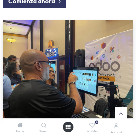
Comienza ahora
0
Home
Search
Wishlist
Account