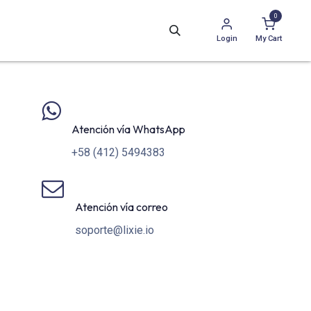
0
Login
My Cart
​Atención vía WhatsApp
+58 (412) 5494383
​Atención vía correo
soporte@lixie.io