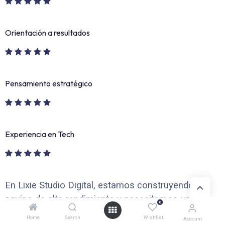
Orientación a resultados
Pensamiento estratégico
Experiencia en Tech
En Lixie Studio Digital, estamos construyendo un
equipo de alto rendimiento y necesitamos un HR
0
Business Partner o Especialista en RRHH con
Home
Search
Wishlist
Account