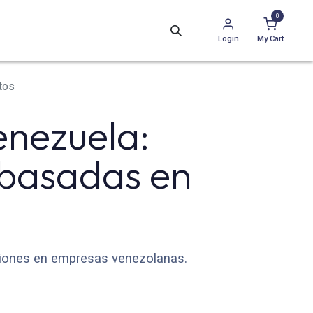
0
Login
My Cart
tos
enezuela:
 basadas en
isiones en empresas venezolanas.