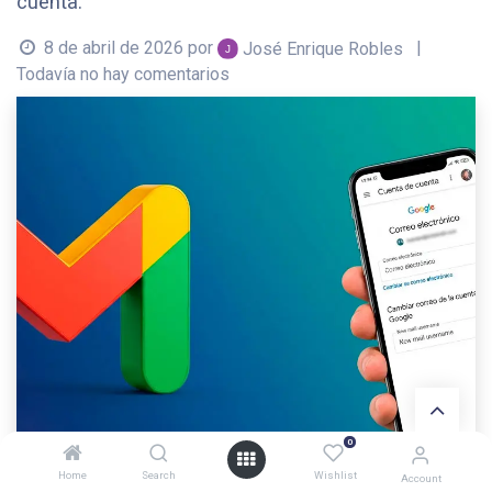
cuenta.
8 de abril de 2026
por
|
José Enrique Robles
Todavía no hay comentarios
0
Home
Search
Wishlist
Account