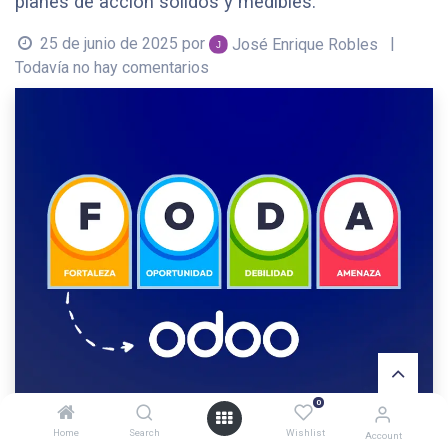
planes de acción sólidos y medibles.
25 de junio de 2025
por
|
José Enrique Robles
Todavía no hay comentarios
0
Home
Search
Wishlist
Account