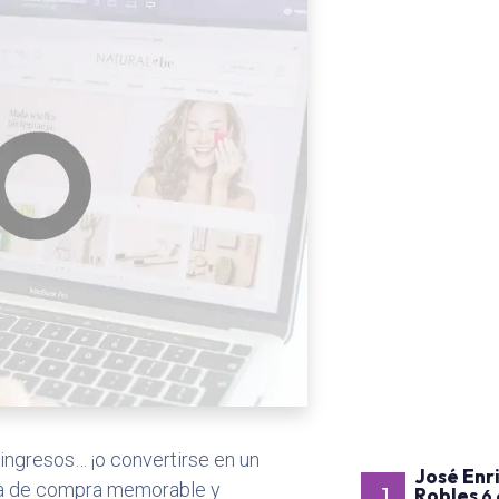
ingresos… ¡o convertirse en un
José Enr
cia de compra memorable y
Robles
6