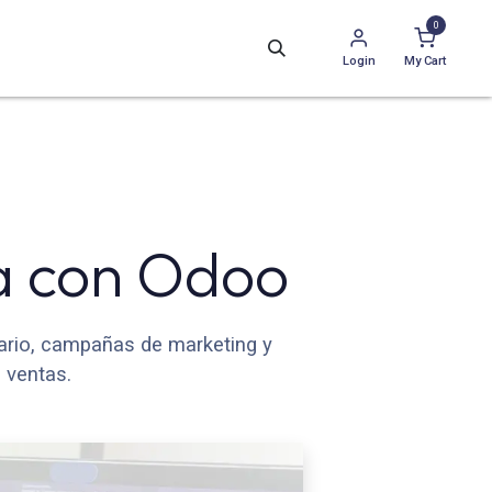
0
Login
My Cart
a con Odoo
tario, campañas de marketing y
 ventas.