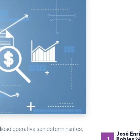
ilidad operativa son determinantes,
José Enr
Robles
2