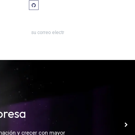
presa
Next
mación y crecer con mayor