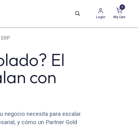
0
Login
My Cart
o ERP
olado? El
alan con
 negocio necesita para escalar.
sarial, y cómo un Partner Gold