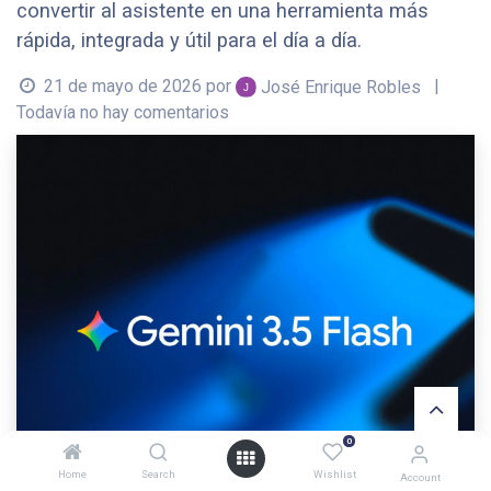
convertir al asistente en una herramienta más
rápida, integrada y útil para el día a día.
21 de mayo de 2026
por
|
José Enrique Robles
Todavía no hay comentarios
0
Home
Search
Wishlist
Account