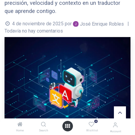
precisión, velocidad y contexto en un traductor
que aprende contigo.
4 de noviembre de 2025
por
|
José Enrique Robles
Todavía no hay comentarios
0
Home
Search
Wishlist
Account