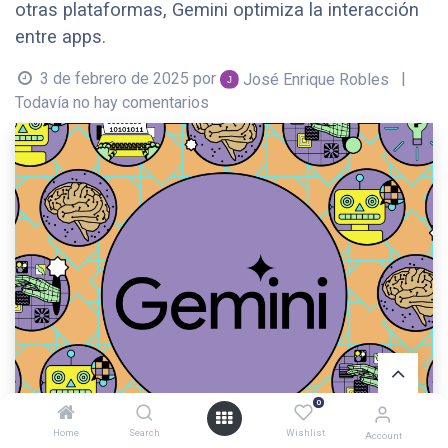
otras plataformas, Gemini optimiza la interacción
entre apps.
3 de febrero de 2025
por
|
José Enrique Robles
Todavía no hay comentarios
0
Home
Search
Wishlist
Account