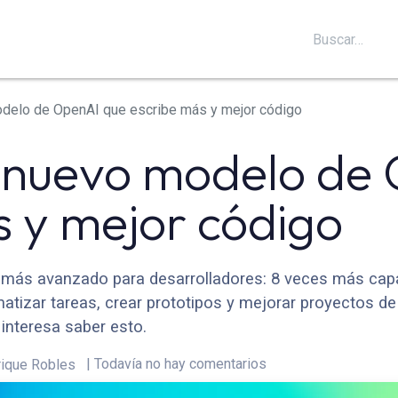
S
SOPORTE
BLOG
CONTÁCTANOS
odelo de OpenAI que escribe más y mejor código
l nuevo modelo de
s y mejor código
 más avanzado para desarrolladores: 8 veces más cap
atizar tareas, crear prototipos y mejorar proyectos de
 interesa saber esto.
| Todavía no hay comentarios
rique Robles