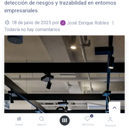
detección de riesgos y trazabilidad en entornos
empresariales.
18 de junio de 2025
por
|
José Enrique Robles
Todavía no hay comentarios
0
Home
Search
Wishlist
Account