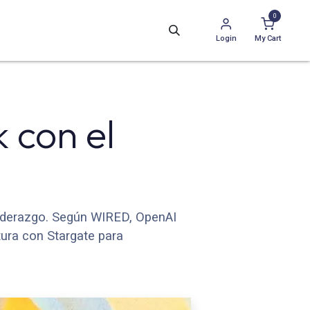
0
Login
My Cart
 con el
liderazgo. Según WIRED, OpenAI
tura con Stargate para