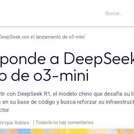
S
SOPORTE
BLOG
CONTÁCTANOS
DeepSeek con el lanzamiento de o3-mini
ponde a DeepSeek
o de o3-mini
tir con DeepSeek R1, el modelo chino que desafía su 
s en su base de código y busca reforzar su infraestruc
tor.
| Todavía no hay comentarios
nrique Robles