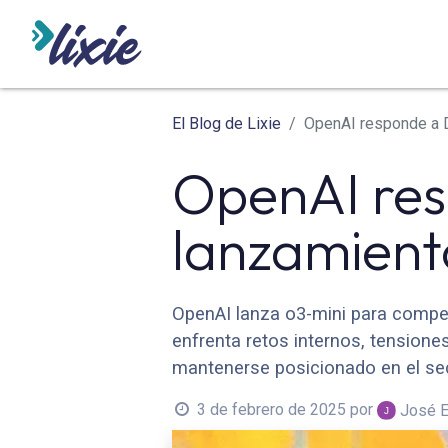
INICIO
ODOO
SERVICIO
El Blog de Lixie
OpenAI responde a 
OpenAI res
lanzamient
OpenAI lanza o3-mini para compe
enfrenta retos internos, tensione
mantenerse posicionado en el sec
3 de febrero de 2025
por
José E