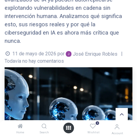
explotando vulnerabilidades en cadena sin
intervención humana. Analizamos qué significa
esto, sus riesgos reales y por qué la
ciberseguridad en IA es ahora más crítica que
nunca.
11 de mayo de 2026
por
|
José Enrique Robles
Todavía no hay comentarios
0
Home
Search
Wishlist
Account