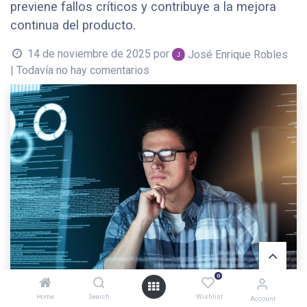
previene fallos críticos y contribuye a la mejora
continua del producto.
14 de noviembre de 2025
por
José Enrique Robles
| Todavía no hay comentarios
0
Home
Search
Wishlist
Account